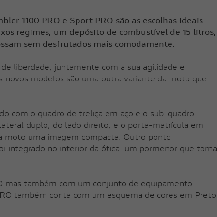
italiana: espírito desportivo,
mbler 1100 PRO e Sport PRO são as escolhas ideais
 proporcionar emoções e construir
s regimes, um depósito de combustível de 15 litros,
 possam sem desfrutados mais comodamente.
 de liberdade, juntamente com a sua agilidade e
es novos modelos são uma outra variante da moto que
do com o quadro de treliça em aço e o sub-quadro
eral duplo, do lado direito, e o porta-matrícula em
em à moto uma imagem compacta. Outro ponto
foi integrado no interior da ótica: um pormenor que torna
a PRO mas também com um conjunto de equipamento
ort PRO também conta com um esquema de cores em Preto