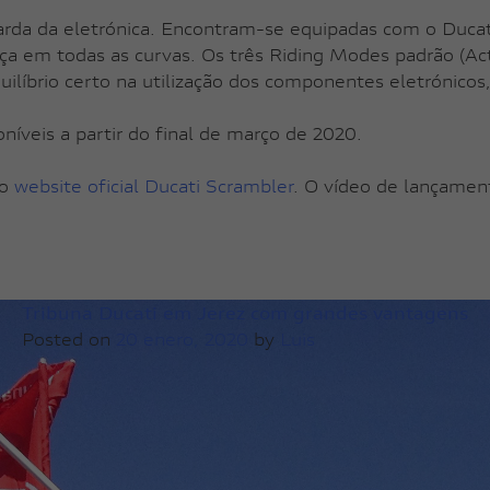
a da eletrónica. Encontram-se equipadas com o Ducati 
ça em todas as curvas. Os três Riding Modes padrão (Ac
ilíbrio certo na utilização dos componentes eletrónicos
íveis a partir do final de março de 2020.
no
website oficial Ducati Scrambler
. O vídeo de lançament
Tribuna Ducati em Jerez com grandes vantagens
Posted on
20 enero, 2020
by
Luis