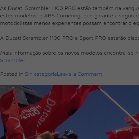
As Ducati Scrambler 1100 PRO estão também na vanguard
estes modelos, e ABS Cornering, que garante a seguran
motociclistas menos experientes possam encontrar o equ
A Ducati Scrambler 1100 PRO e Sport PRO estarão dispon
Mais informação sobre os novos modelos encontra-se 
Scrambler.
on
Posted in
Sin categoría
Leave a Comment
Nova
Scrambler
Ducati
1100:
Just
PROs