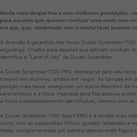
SCRAMBLER
"A 
Ainda mais desportiva e com melhores prestações, co
exc
para aqueles que querem conduzir uma moto com um mo
exp
OFF-ROAD
em aço, que, combinado com o confortável assento c
A diversão é garantida nas novas Ducati Scrambler 1100 
segurança. Criados para aqueles que adoram conduzir m
identifica a “Land of Joy” da Ducati Scrambler.
A Ducati Scrambler 1100 PRO destaca-se pelo seu novo
traseiro em alumínio, ambos em negro. As tampas em alu
posição mais baixa, asseguram um estilo distintivo da
característico é a ótica; inspirada pela fita adesiva pro
a moto instantaneamente identificável, mesmo com as l
A Ducati Scrambler 1100 Sport PRO é a versão mais r
único, com as suspensões Öhlins, guiador rebaixado e 
Mate, complementado por painéis laterais onde figura o