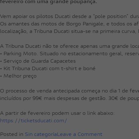
fevereiro com uma grande poupança.
Vem apoiar os pilotos Ducati desde a “pole position” dur
Os amantes das motos de Borgo Panigale, e todos os af
localização, a Tribuna Ducati situa-se na primeira curva
A Tribuna Ducati não te oferece apenas uma grande loca
• Parking Moto. Situado no estacionamento geral, reser
• Serviço de Guarda Capacetes
• Kit Tribuna Ducati com t-shirt e boné
• Melhor preço
O processo de venda antecipada começa no dia 1 de feve
incluídos por 99€ mais despesas de gestão. 30€ de pou
A partir de fevereiro podem usar o link abaixo:
https://ticketsducati.com/
on
Posted in
Sin categoría
Leave a Comment