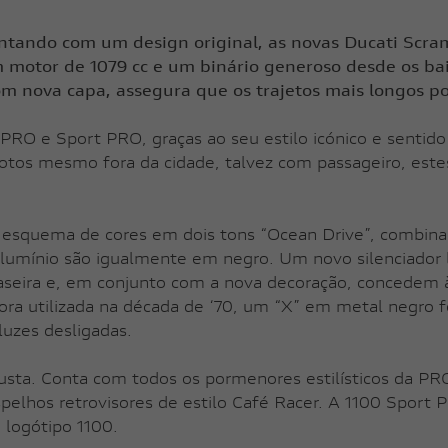
Ducati é uma marca global com uma forte alma 
ntando com um design original, as novas Ducati Scra
elência no design, amor pela beleza, capaz de
tor de 1079 cc e um binário generoso desde os baixo
eriências únicas" Claudio Domenicali
om nova capa, assegura que os trajetos mais longos
PRO e Sport PRO, graças ao seu estilo icónico e sentido
otos mesmo fora da cidade, talvez com passageiro, est
 esquema de cores em dois tons “Ocean Drive”, combina
mínio são igualmente em negro. Um novo silenciador lat
 traseira e, em conjunto com a nova decoração, conced
tetora utilizada na década de ‘70, um “X” em metal negro 
uzes desligadas.
obusta. Conta com todos os pormenores estilísticos d
espelhos retrovisores de estilo Café Racer. A 1100 Sp
 logótipo 1100.