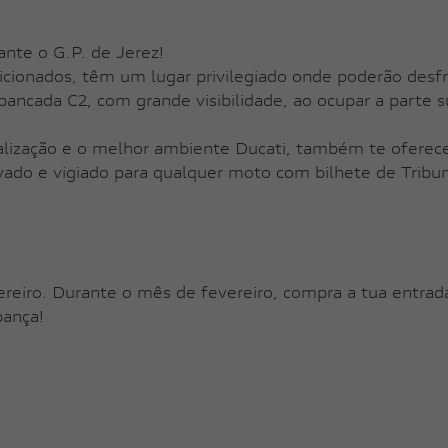
ante o G.P. de Jerez!
icionados, têm um lugar privilegiado onde poderão desf
, bancada C2, com grande visibilidade, ao ocupar a parte
lização e o melhor ambiente Ducati, também te oferece s
vado e vigiado para qualquer moto com bilhete de Tribu
reiro. Durante o mês de fevereiro, compra a tua entrada
pança!