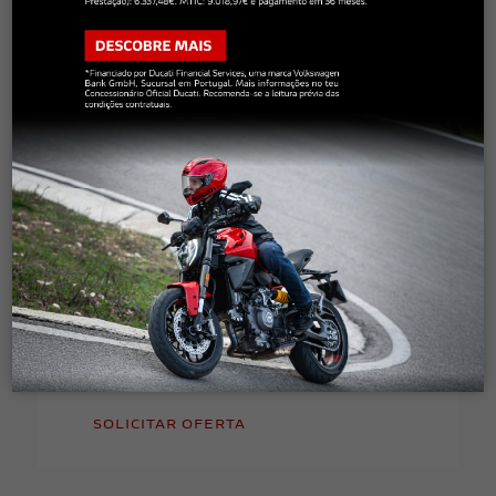
Este mês, desfruta da tua nova
Ducati Multistrada V4 por:
19.355€*
*PVP (R) com campanha para uma
Multistrada V4. Consulta outros modelos
e versões no teu Concessionário Oficial
Ducati.
Oferta válida até dia 30/09/26
.
SOLICITAR OFERTA