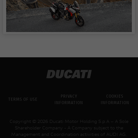
PRIVACY
COOKIES
TERMS OF USE
INFORMATION
INFORMATION
Copyright © 2026 Ducati Motor Holding S.p.A – A Sole
Shareholder Company - A Company subject to the
Management and Coordination activities of AUDI AG.