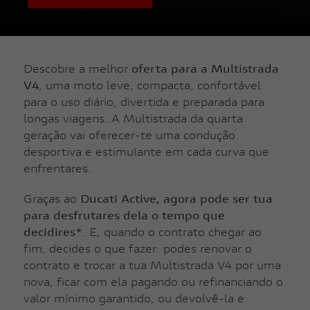
"A Du
MULTISTRADA
uma 
FINANCIAMENTO DUCATI ACTIVE
globa
uma 
PANIGALE
Descobre a melhor
oferta para a Multistrada
alma 
PROMOÇÕES
V4
, uma moto leve, compacta, confortável
espír
para o uso diário, divertida e preparada para
despo
STREETFIGHTER
longas viagens. A Multistrada da quarta
excel
geração vai oferecer-te uma condução
desportiva e estimulante em cada curva que
desig
enfrentares.
DESERTX
pela 
capaz
Graças ao
Ducati Active, agora pode ser tua
propo
para desfrutares dela o tempo que
E-BIKE
emoç
decidires*
. E, quando o contrato chegar ao
const
fim, decides o que fazer: podes renovar o
exper
contrato e trocar a tua Multistrada V4 por uma
SCRAMBLER
nova, ficar com ela pagando ou refinanciando o
única
valor mínimo garantido, ou devolvê-la e
Claud